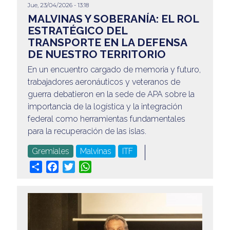
Jue, 23/04/2026 - 13:18
@apaeronauticos
MALVINAS Y SOBERANÍA: EL ROL
ESTRATÉGICO DEL
(011) 4823 0294
TRANSPORTE EN LA DEFENSA
DE NUESTRO TERRITORIO
@apa_oficial
En un encuentro cargado de memoria y futuro,
info@apaeronauticos.org.ar
trabajadores aeronáuticos y veteranos de
guerra debatieron en la sede de APA sobre la
OTRAS SECCIONES
importancia de la logística y la integración
ELECCIÓN DE DELEGADXS
federal como herramientas fundamentales
TURISMO
para la recuperación de las islas.
Gremiales
Malvinas
ITF
Share
Facebook
Twitter
WhatsApp