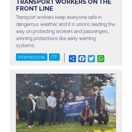
TRANSPORT WORKERS ON THE
FRONT LINE
Transport workers keep everyone safe in
dangerous weather, and it is unions leading the
way on protecting workers and passengers,
winning protections like early warning
systems.
Internacional
ITF
Share
Facebook
Twitter
WhatsApp