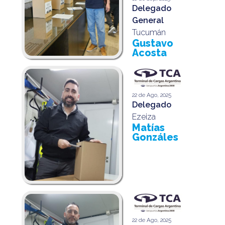
Delegado
General
Tucumán
Gustavo
Acosta
22 de Ago, 2025
Delegado
Ezeiza
Matías
Gonzáles
22 de Ago, 2025