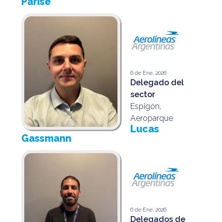
Parise
@apaeronauticos
(011) 4823 0294
@apa_oficial
info@apaeronauticos.org.ar
6 de Ene, 2026
Delegado del
OTRAS SECCIONES
sector
Espigón,
ELECCIÓN DE DELEGADXS
Aeroparque
TURISMO
Lucas
Gassmann
6 de Ene, 2026
Delegados de