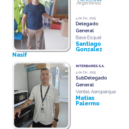
4 de Dic, 2025
Delegado
General
Base Esquel
Santiago
Gonzalez
Nasif
4 de Dic, 2025
SubDelegado
General
Ventas Aeroparque
Matías
Palermo