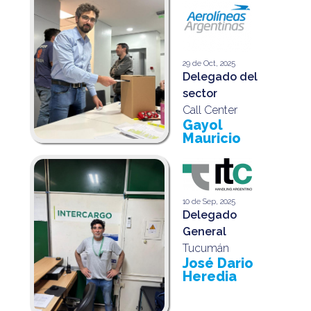
29 de Oct, 2025
Delegado del
sector
Call Center
Gayol
Mauricio
10 de Sep, 2025
Delegado
General
Tucumán
José Dario
Heredia