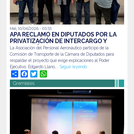
Mié, 10/06/2026 - 05:53
La Asociación del Personal Aeronáutico participó de la
APA RECLAMÓ EN DIPUTADOS POR LA
Comisión de Transporte de la Cámara de Diputados para
PRIVATIZACIÓN DE INTERCARGO Y
respaldar el proyecto que exige explicaciones al Poder
DENUNCIÓ IRREGULARIDADES EN EL
La Asociación del Personal Aeronáutico participó de la
Ejecutivo. Edgardo Llano,...
Seguir leyendo
PROCESO
Comisión de Transporte de la Cámara de Diputados para
respaldar el proyecto que exige explicaciones al Poder
Ejecutivo. Edgardo Llano,...
Seguir leyendo
Share
Facebook
Twitter
WhatsApp
Gremiales