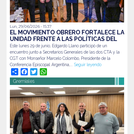
Lun, 29/06/2026 - 15:37
Este lunes 29 de junio, Edgardo Llano participó de un
EL MOVIMIENTO OBRERO FORTALECE LA
encuentro junto a Secretarios Generales de las dos CTA y
UNIDAD FRENTE A LAS POLÍTICAS DEL
la CGT con Monseñor Marcelo Colombo, Presidente de la
GOBIERNO
Este lunes 29 de junio, Edgardo Llano participó de un
Conferencia Episcopal Argentina,...
Seguir leyendo
encuentro junto a Secretarios Generales de las dos CTA y la
CGT con Monseñor Marcelo Colombo, Presidente de la
Conferencia Episcopal Argentina,...
Seguir leyendo
Share
Facebook
Twitter
WhatsApp
Gremiales