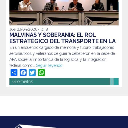
Jue, 23/04/2026 - 13:18
En un encuentro cargado de memoria y futuro,
MALVINAS Y SOBERANÍA: EL ROL
trabajadores aeronáuticos y veteranos de guerra
ESTRATÉGICO DEL TRANSPORTE EN LA
debatieron en la sede de APA sobre la importancia de la
DEFENSA DE NUESTRO TERRITORIO
En un encuentro cargado de memoria y futuro, trabajadores
logística y la integración federal como...
Seguir leyendo
aeronáuticos y veteranos de guerra debatieron en la sede de
APA sobre la importancia de la logística y la integración
federal como...
Seguir leyendo
Share
Facebook
Twitter
WhatsApp
Gremiales