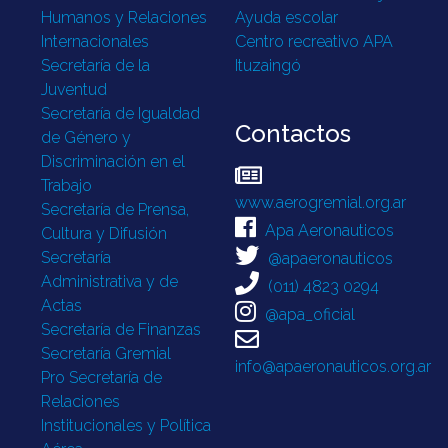
Humanos y Relaciones
Ayuda escolar
Internacionales
Centro recreativo APA
Secretaría de la
Ituzaingó
Juventud
Secretaría de Igualdad
Contactos
de Género y
Discriminación en el
Trabajo
www.aerogremial.org.ar
Secretaría de Prensa,
Apa Aeronauticos
Cultura y Difusión
Secretaría
@apaeronauticos
Administrativa y de
(011) 4823 0294
Actas
@apa_oficial
Secretaría de Finanzas
Secretaría Gremial
info@apaeronauticos.org.ar
Pro Secretaría de
Relaciones
Institucionales y Política