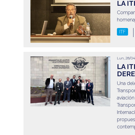
LA I
Comparti
homenaj
ITF
Lun, 28/04
LA I
DERE
Una dele
Transpor
aviación
Transpor
Internac
propuest
contempl