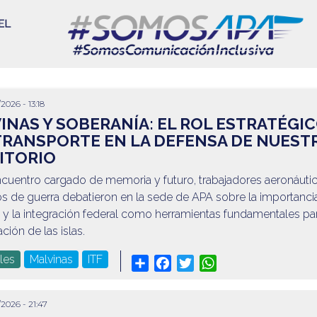
2026 - 13:18
INAS Y SOBERANÍA: EL ROL ESTRATÉGI
TRANSPORTE EN LA DEFENSA DE NUEST
ITORIO
ncuentro cargado de memoria y futuro, trabajadores aeronáuti
s de guerra debatieron en la sede de APA sobre la importancia
a y la integración federal como herramientas fundamentales par
ción de las islas.
les
Malvinas
ITF
Share
Facebook
Twitter
WhatsApp
/2026 - 21:47