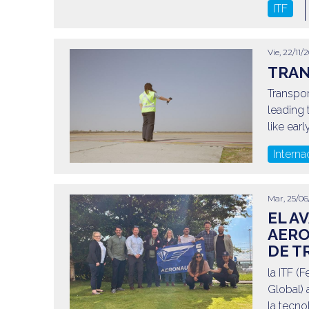
ITF
Vie, 22/11/
TRAN
Transpor
leading
like ear
Interna
Mar, 25/06
EL A
AERO
DE T
la ITF (
Global) 
la tecno