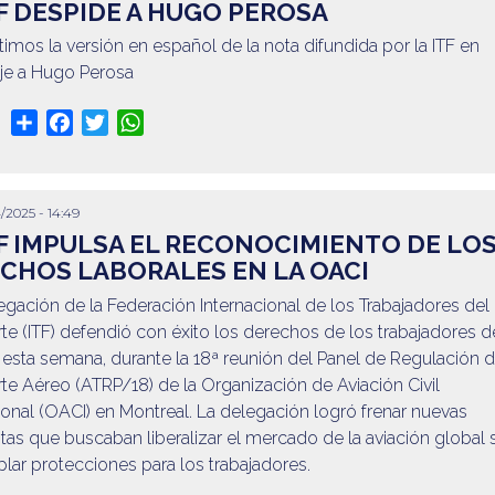
TF DESPIDE A HUGO PEROSA
mos la versión en español de la nota difundida por la ITF en
e a Hugo Perosa
Share
Facebook
Twitter
WhatsApp
/2025 - 14:49
TF IMPULSA EL RECONOCIMIENTO DE LO
CHOS LABORALES EN LA OACI
gación de la Federación Internacional de los Trabajadores del
te (ITF) defendió con éxito los derechos de los trabajadores d
 esta semana, durante la 18ª reunión del Panel de Regulación d
te Aéreo (ATRP/18) de la Organización de Aviación Civil
ional (OACI) en Montreal. La delegación logró frenar nuevas
as que buscaban liberalizar el mercado de la aviación global 
ar protecciones para los trabajadores.