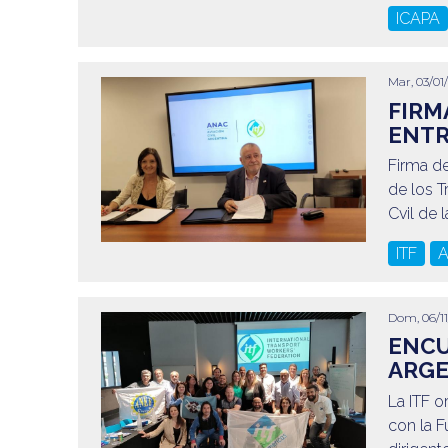
ICAPA
Mar, 03/01
FIRM
ENTR
Firma d
de los T
Cvil de 
ITF
Dom, 06/11
ENCU
ARGE
La ITF o
con la F