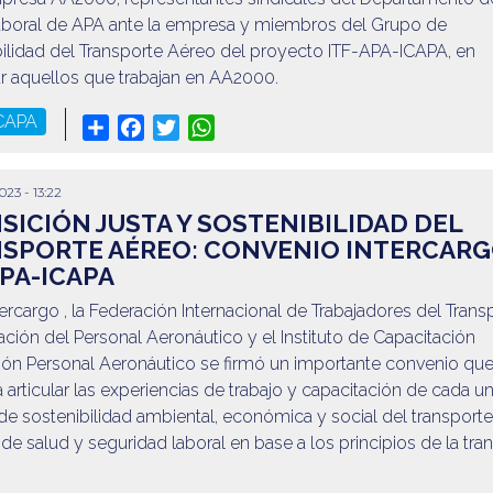
aboral de APA ante la empresa y miembros del Grupo de
ilidad del Transporte Aéreo del proyecto ITF-APA-ICAPA, en
ar aquellos que trabajan en AA2000.
CAPA
Share
Facebook
Twitter
WhatsApp
2023 - 13:22
SICIÓN JUSTA Y SOSTENIBILIDAD DEL
SPORTE AÉREO: CONVENIO INTERCARG
APA-ICAPA
tercargo , la Federación Internacional de Trabajadores del Trans
ación del Personal Aeronáutico y el Instituto de Capacitación
ión Personal Aeronáutico se firmó un importante convenio qu
á articular las experiencias de trabajo y capacitación de cada u
de sostenibilidad ambiental, económica y social del transport
 de salud y seguridad laboral en base a los principios de la tra