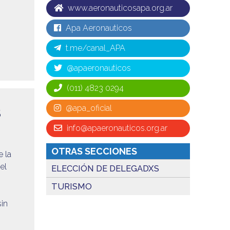
www.aeronauticosapa.org.ar
Apa Aeronauticos
t.me/canal_APA
@apaeronauticos
(011) 4823 0294
@apa_oficial
S
info@apaeronauticos.org.ar
OTRAS SECCIONES
e la
el
ELECCIÓN DE DELEGADXS
TURISMO
sin