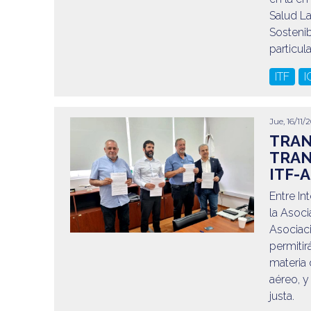
Salud L
Sostenib
particul
ITF
I
Jue, 16/11/
TRAN
TRAN
ITF-
Entre In
la Asoci
Asociac
permitir
materia 
aéreo, y
justa.