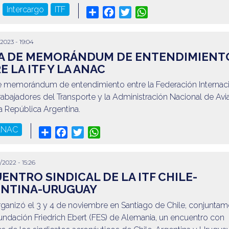
Intercargo
ITF
Share
Facebook
Twitter
WhatsApp
/2023 - 19:04
A DE MEMORÁNDUM DE ENTENDIMIENT
E LA ITF Y LA ANAC
e memorándum de entendimiento entre la Federación Internac
rabajadores del Transporte y la Administración Nacional de Avi
la República Argentina.
ANAC
Share
Facebook
Twitter
WhatsApp
/2022 - 15:26
ENTRO SINDICAL DE LA ITF CHILE-
NTINA-URUGUAY
rganizó el 3 y 4 de noviembre en Santiago de Chile, conjunta
undación Friedrich Ebert (FES) de Alemania, un encuentro con