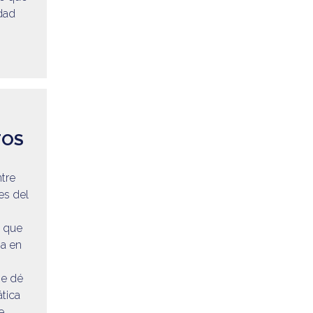
dad
TOS
tre
es del
o que
na en
e
se dé
tica
e