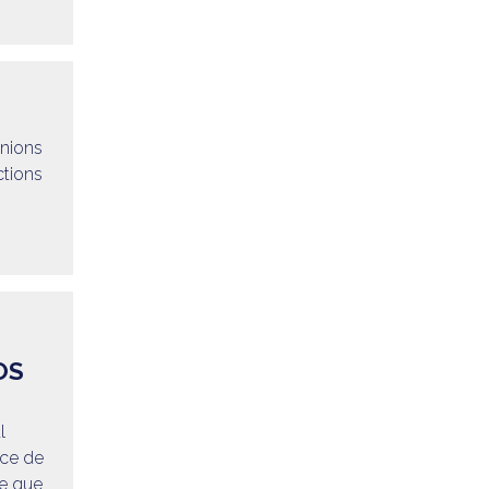
unions
ctions
OS
l
nce de
me que