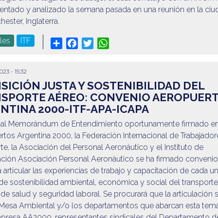
sentado y analizado la semana pasada en una reunión en la ciu
ester, Inglaterra.
les
ITF
Share
Facebook
Twitter
WhatsApp
2023 - 15:32
SICIÓN JUSTA Y SOSTENIBILIDAD DEL
SPORTE AÉREO: CONVENIO AEROPUER
NTINA 2000-ITF-APA-ICAPA
 al Memorándum de Entendimiento oportunamente firmado en
tos Argentina 2000, la Federación Internacional de Trabajador
te, la Asociación del Personal Aeronáutico y el Instituto de
ación Asociación Personal Aeronáutico se ha firmado conveni
á articular las experiencias de trabajo y capacitación de cada u
de sostenibilidad ambiental, económica y social del transport
 de salud y seguridad laboral. Se procurará que la articulación 
a Mesa Ambiental y/o los departamentos que abarcan esta temá
mpresa AA2000, representantes sindicales del Departamento d