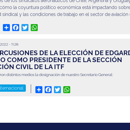
es de los sindicatos aeronáuticos de Chile, Argentina y Urugua
r cómo la coyuntura político económica está impactando sobre
d sindical y las condiciones de trabajo en el sector de aviación c
Share
Facebook
Twitter
WhatsApp
2022 - 11:28
RCUSIONES DE LA ELECCIÓN DE EDGAR
O COMO PRESIDENTE DE LA SECCIÓN
IÓN CIVIL DE LA ITF
ron distintos medios la designación de nuestro Secretario General:
nternacional
Share
Facebook
Twitter
WhatsApp