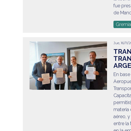
fue pre
de Manch
Gremia
Jue, 16/11/
TRAN
TRAN
ARGE
En base
Aeropuer
Transpor
Capacit
permitir
materia 
aéreo, y
entre l
en la e