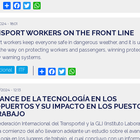
Share
Facebook
Twitter
WhatsApp
2024 - 18:01
SPORT WORKERS ON THE FRONT LINE
t workers keep everyone safe in dangerous weather, and it is 
 the way on protecting workers and passengers, winning prote
ly warning systems.
cional
ITF
Share
Facebook
Twitter
WhatsApp
/2024 - 12:13
VANCE DE LA TECNOLOGÍA EN LOS
PUERTOS Y SU IMPACTO EN LOS PUEST
RABAJO
Federación Internacional del Transporte) y la GLI (Instituto Labora
a comienzo del año llevaron adelante un estudio sobre el ava
logía en los lugares de trabajo, el cual concluyo con un infor