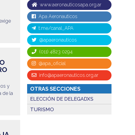
www.aeronauticosapa.org.ar
Apa Aeronauticos
exige
t.me/canal_APA
@apaeronauticos
(011) 4823 0294
CO
@apa_oficial
RO
info@apaeronauticos.org.ar
cos y
OTRAS SECCIONES
 de la
ELECCIÓN DE DELEGADXS
TURISMO
AJA