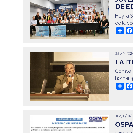
DE E
Hoy la S
de la ed
Sha
Sáb, 14/02
LA I
Comparti
homenaj
Sha
Jue, 15/01/
OSPA
Con el obj