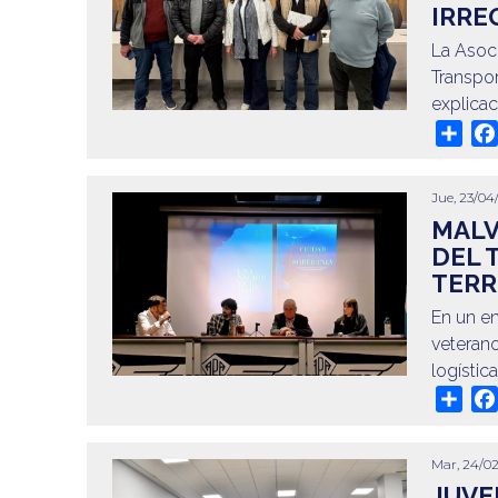
IRRE
La Asoci
Transpor
explicac
Sha
Jue, 23/04/
MALV
DEL 
TERR
En un e
veterano
logístic
Sha
Mar, 24/02
JUVE