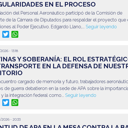
GULARIDADES EN EL PROCESO
ación del Personal Aeronáutico participó de la Comisión de
te de la Cámara de Diputados para respaldar el proyecto que 
iones al Poder Ejecutivo. Edgardo Llano,...
Seguir leyendo
re
Facebook
Twitter
WhatsApp
2026 - 13:18
INAS Y SOBERANÍA: EL ROL ESTRATÉGI
TRANSPORTE EN LA DEFENSA DE NUEST
ITORIO
ncuentro cargado de memoria y futuro, trabajadores aeronáuti
s de guerra debatieron en la sede de APA sobre la importancia
a y la integración federal como...
Seguir leyendo
re
Facebook
Twitter
WhatsApp
/2026 - 20:33
NTUD DE APA EN LA MESA CONTRA LA B