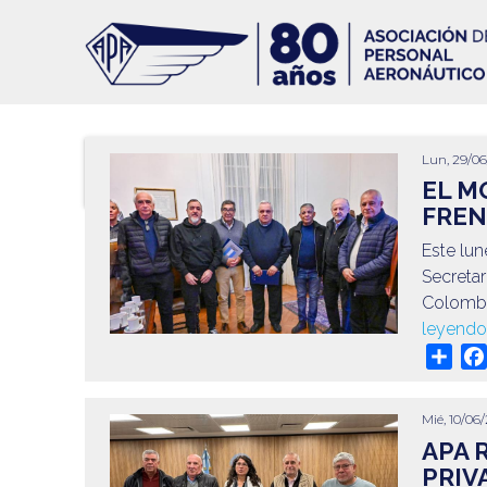
Pasar
al
contenido
principal
Lun, 29/06
Paginación
EL M
FREN
Este lun
Secreta
Colombo,
leyend
Sha
Mié, 10/06/
APA 
PRIV