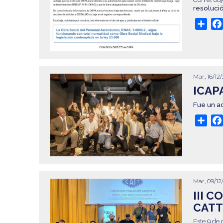
resoluci
Sha
Mar, 16/12/
ICAP
Fue un a
Sha
Mar, 09/12
III 
CATT
Este 9 de 