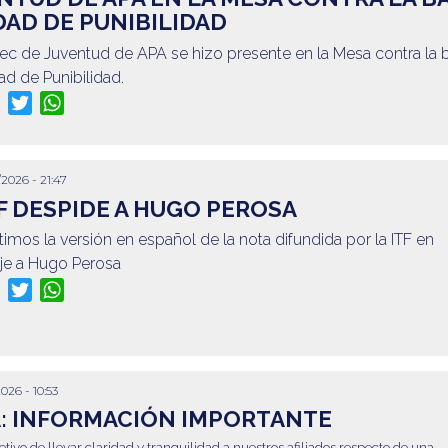
DAD DE PUNIBILIDAD
ec de Juventud de APA se hizo presente en la Mesa contra la 
ad de Punibilidad.
re
Facebook
Twitter
WhatsApp
/2026 - 21:47
TF DESPIDE A HUGO PEROSA
mos la versión en español de la nota difundida por la ITF en
e a Hugo Perosa
re
Facebook
Twitter
WhatsApp
2026 - 10:53
: INFORMACIÓN IMPORTANTE
etivo de llevar claridad y tranquilidad a nuestros afiliados respecto de una