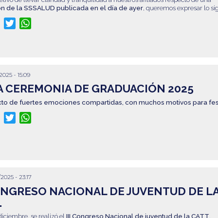
ón de la SSSALUD publicada en el día de ayer
, queremos expresar lo si
re
Facebook
Twitter
WhatsApp
2025 - 15:09
A CEREMONIA DE GRADUACIÓN 2025
cto de fuertes emociones compartidas, con muchos motivos para fest
re
Facebook
Twitter
WhatsApp
/2025 - 23:17
CONGRESO NACIONAL DE JUVENTUD DE L
.
diciembre, se realizó el
III Congreso Nacional de juventud de la CATT
.