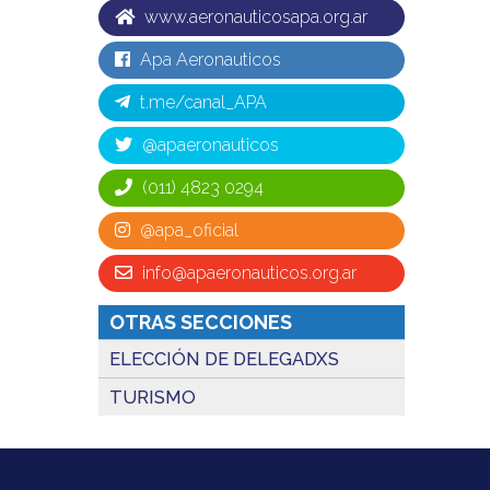
www.aeronauticosapa.org.ar
Apa Aeronauticos
t.me/canal_APA
@apaeronauticos
(011) 4823 0294
@apa_oficial
info@apaeronauticos.org.ar
OTRAS SECCIONES
ELECCIÓN DE DELEGADXS
TURISMO