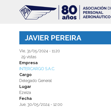
Pasar
al
contenido
principal
JAVIER PEREIRA
Vie, 31/05/2024 - 11:20
29 vistas
Image
Empresa
INTERCARGO S.A.C.
Cargo
Delegado General
Lugar
Ezeiza
Fecha
Jue, 30/05/2024 - 12:00