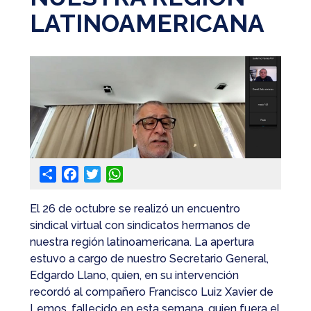
LATINOAMERICANA
@apaeronauticos
(011) 4823 0294
@apa_oficial
info@apaeronauticos.org.ar
OTRAS SECCIONES
ELECCIÓN DE DELEGADXS
Share
Facebook
Twitter
WhatsApp
TURISMO
El 26 de octubre se realizó un encuentro
sindical virtual con sindicatos hermanos de
nuestra región latinoamericana. La apertura
estuvo a cargo de nuestro Secretario General,
Edgardo Llano, quien, en su intervención
recordó al compañero Francisco Luiz Xavier de
Lemos, fallecido en esta semana, quien fuera el