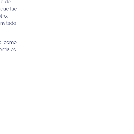
to de
 que fue
tro,
invitado
mo, como
emiales