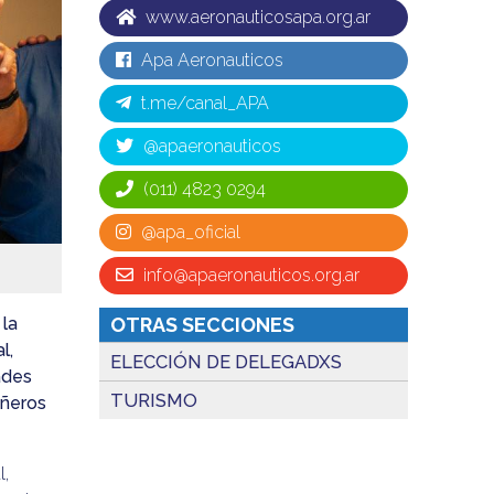
www.aeronauticosapa.org.ar
Apa Aeronauticos
t.me/canal_APA
@apaeronauticos
(011) 4823 0294
@apa_oficial
info@apaeronauticos.org.ar
 la
OTRAS SECCIONES
l,
ELECCIÓN DE DELEGADXS
ades
TURISMO
añeros
l,