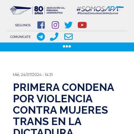
NOVEDADES
NOTICIAS
SEGUINOS
COMUNICACIONES
COMUNICATE
COMUNICACIONES DE LOS GREMIOS AERONÁUTICOS
Pasar
GACETILLAS
al
DOCUMENTOS
contenido
INSTITUCIONAL
Mié, 24/07/2024 - 14:31
principal
PRIMERA CONDENA
SOBRE APA
COMISIÓN DIRECTIVA
POR VIOLENCIA
CONTRA MUJERES
www.aeronauticosapa.org.ar
TRANS EN LA
Apa Aeronauticos
DICTADURA
t.me/canal_APA