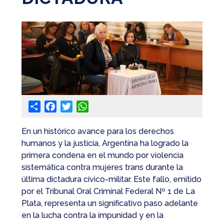
@apaeronauticos
(011) 4823 0294
@apa_oficial
info@apaeronauticos.org.ar
OTRAS SECCIONES
Share
Facebook
Twitter
WhatsApp
ELECCIÓN DE DELEGADXS
TURISMO
En un histórico avance para los derechos
humanos y la justicia, Argentina ha logrado la
primera condena en el mundo por violencia
sistemática contra mujeres trans durante la
última dictadura cívico-militar. Este fallo, emitido
por el Tribunal Oral Criminal Federal Nº 1 de La
Plata, representa un significativo paso adelante
en la lucha contra la impunidad y en la